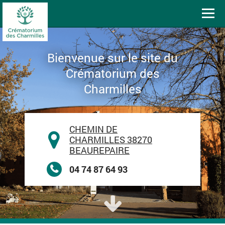
Toggl
navig
Bienvenue sur le site du
Crématorium des
Charmilles
CHEMIN DE
CHARMILLES 38270
BEAUREPAIRE
04 74 87 64 93